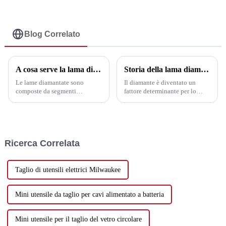
uso generale - UPIN
230 mm - punte per
ceramica brasate
sotto vuoto da 6 a
120 mm - UPIN
Blog Correlato
A cosa serve la lama diamantata?
Storia della lama diamantata
Le lame diamantate sono
Il diamante è diventato un
composte da segmenti
fattore determinante per lo
impregnati di diamante fissati
sviluppo dell'economia
su un'anima in acciaio.
nazionale grazie
Vengono utilizzate per tagliare
all'incomparabile superiorità
calcestruzzo stagionato,
rispetto ad altri materiali.
calcestruzzo fresco, asfalto,
Utensili diamantati (utensili da
Ricerca Correlata
mattoni, blocchi, marmo,
taglio, utensili per
granito, piastrelle di ceramica
perforazione, utensili per
o...
rettifica...
Taglio di utensili elettrici Milwaukee
Mini utensile da taglio per cavi alimentato a batteria
Mini utensile per il taglio del vetro circolare