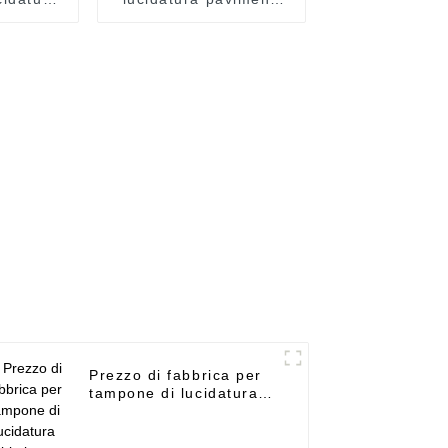
avimenti
da 17 pollici,
rotaggio
esportatore da 8 anni
o per
- punte per carotaggio
20 mm -
sotto vuoto per
ceramica da 6 a 120
mm - UPIN
Prezzo di fabbrica per
tampone di lucidatura
orbitale per pavimenti -
punte per carotaggio
sotto vuoto per