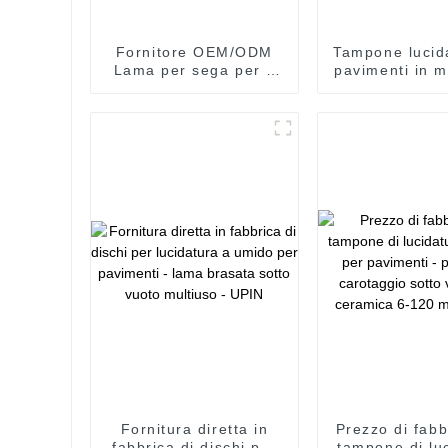
Fornitore OEM/ODM
Tampone lucid
Lama per sega per il
pavimenti in 
taglio di pavimenti in
Lion da 3 pol
legno - Lama per sega
prezzi conven
diamantata turbo
punte per car
segmentata per pareti
sotto vuot
e scanalature - UPIN
ceramica da 
mm - UP
Fornitura diretta in
Prezzo di fabb
fabbrica di dischi per
tampone di lu