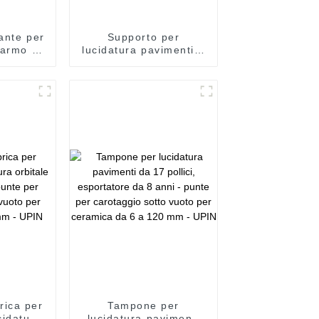
ante per
Supporto per
marmo Z-
lucidatura pavimenti a
lici a
prezzo di fabbrica -
ienti -
punte per ceramica
otaggio
brasate sotto vuoto da
o per
6 a 120 mm - UPIN
6 a 120
IN
rica per
Tampone per
cidatura
lucidatura pavimenti