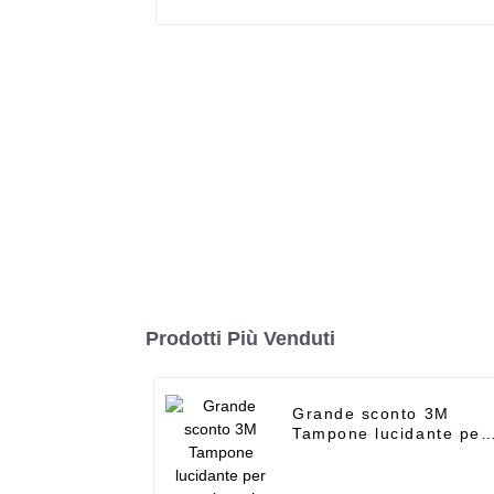
Prodotti Più Venduti
Grande sconto 3M
Tampone lucidante per
pavimenti bianco -
punte per ceramica
brasate sotto vuoto da