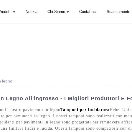
rodotti
Notizia
Chi Siamo
Contattaci
Scaricamento
n legno
n Legno All'ingrosso - I Migliori Produttori E Fo
con il nostro pavimento in legno
Tamponi per lucidatura
Hebei Upin
nte per pavimenti in legno. I nostri tamponi sono realizzati con mate
 lucidanti per pavimenti in legno sono progettati per rimuovere effi
 una finitura liscia e lucida. Questi tamponi sono compatibili con d