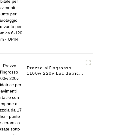
ceramica 6-120 mm -
UPIN
Prezzo all'ingrosso
1100w 220v Lucidatrice
per pavimenti portatile
con tampone a spazzola
da 17 pollici - punte per
ceramica brasate sotto
vuoto da 6 a 120 mm -
UPIN