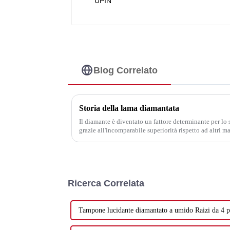
Blog Correlato
Storia della lama diamantata
Il diamante è diventato un fattore determinante per l
grazie all'incomparabile superiorità rispetto ad altri ma
da taglio, utensili per perforazione, utensili per rettifica
Ricerca Correlata
Tampone lucidante diamantato a umido Raizi da 4 po