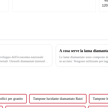
A cosa serve la lama diamant
o sviluppo dell'economia nazionale
Le lame diamantate sono composte da
teriali. Utensili diamantati (utensili
in acciaio. Vengono utilizzate per tag
...
asfalto, mattoni, blocchi, marmo, grani
llici per granito
Tampone lucidante diamantato Raizi
Tampone lu