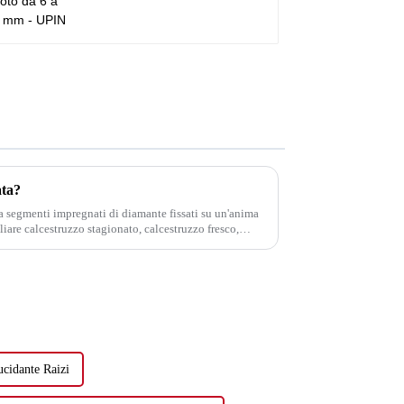
ata?
 segmenti impregnati di diamante fissati su un'anima
liare calcestruzzo stagionato, calcestruzzo fresco,
to, piastrelle di ceramica o...
cidante Raizi