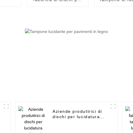
lucidatura a umido per
orbitale per p
pavimenti - lama
- punte per ca
brasata sotto vuoto
sotto vuot
multiuso - UPIN
ceramica 6-1
UPIN
Aziende produttrici di
dischi per lucidatura
pavimenti - Lama
diamantata turbo
segmentata per pareti e