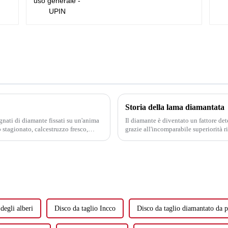
Storia della lama diamantata
ati di diamante fissati su un'anima
Il diamante è diventato un fattore de
 stagionato, calcestruzzo fresco,
grazie all'incomparabile superiorità ri
ceramica o...
da taglio, utensili per perforazione, ute
degli alberi
Disco da taglio Incco
Disco da taglio diamantato da p