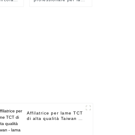
 Lama
circolari TCT in Cina -
ontinua
Lama diamantata
le per
continua super sottile
rcellana
per ceramica e
PIN
porcellana dura - UPIN
Affilatrice per lame TCT
di alta qualità Taiwan -
lama brasata sotto
vuoto (scanalatura per
chiave) per metallo -