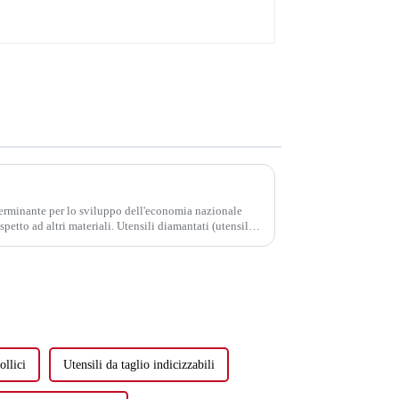
terminante per lo sviluppo dell'economia nazionale
spetto ad altri materiali. Utensili diamantati (utensili
nsili per rettifica...
ollici
Utensili da taglio indicizzabili