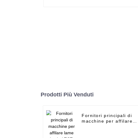
Prodotti Più Venduti
Fornitori principali di
macchine per affilare
lame circolari TCT -
Lama diamantata
continua pressata a