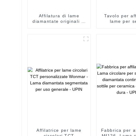
Affilatura di lame
Tavolo per af
diamantate originali di
lame per s
fabbrica - Lama
originale di fa
diamantata
Lama diama
segmentata per uso
segmentata p
generale - UPIN
generale -
Affilatrice per lame
Fabbrica per af
circolari TCT
Mf126. Lama c