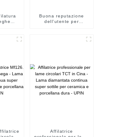
filatura
Buona reputazione
eghe
dell'utente per
bbrica -
l'affilatura di lame per
ntata
seghe circolari - Lama
er uso
diamantata turbo
 UPIN
segmentata per pareti
e scanalature - UPIN
filatrice
Affilatrice
ircolare
professionale per lame