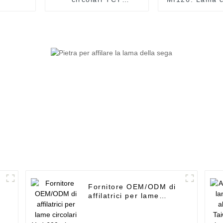
personalizzate
per sega -
Wonmar - Lama
diamantata c
diamantata
super sotti
segmentata per uso
ceramica e po
generale - UPIN
dura - U
Fornitore OEM/ODM di
affilatrici per lame
circolari Ysd-600 - lama
brasata sotto vuoto per
uso multiuso - UPIN