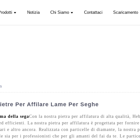
rodotti
Notizia
Chi Siamo
Contattaci
Scaricamento
a
Pietre Per Affilare Lame Per Seghe
ma della sega
Con la nostra pietra per affilatura di alta qualità,
ed efficienti. La nostra pietra per affilatura è progettata per fornire
ri e altro ancora. Realizzata con particelle di diamante, la nostra pi
e sia per i professionisti che per gli amanti del fai da te. Le partic