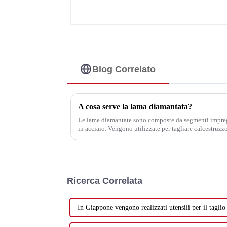
Blog Correlato
A cosa serve la lama diamantata?
Le lame diamantate sono composte da segmenti impregn
in acciaio. Vengono utilizzate per tagliare calcestruzzo
asfalto, mattoni, blocchi, marmo, granito, piastrelle di 
Ricerca Correlata
In Giappone vengono realizzati utensili per il taglio 