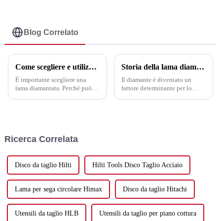
sotto vuoto per
sotto vuoto per
ceramica 6-120 mm -
ceramica da 6 a 120
UPIN
mm - UPIN
Blog Correlato
Come scegliere e utilizzare la lama della sega
Storia della lama diamantata
È importante scegliere una
Il diamante è diventato un
lama diamantata. Perché può
fattore determinante per lo
migliorare l'efficienza
sviluppo dell'economia
lavorativa e ridurre i costi. Ci
nazionale grazie
sono poi alcuni fattori
all'incomparabile superiorità
importanti (come segue): 1.
rispetto ad altri materiali.
Materiale da tagliare. In base
Utensili diamantati (utensili da
Ricerca Correlata
a...
taglio, utensili per
perforazione, utensili per
rettifica...
Disco da taglio Hilti
Hilti Tools Disco Taglio Acciaio
Lama per sega circolare Himax
Disco da taglio Hitachi
Utensili da taglio HLB
Utensili da taglio per piano cottura